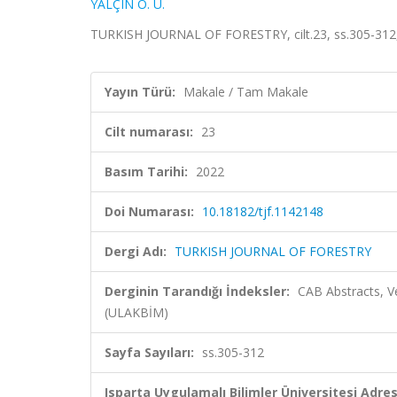
YALÇIN Ö. Ü.
TURKISH JOURNAL OF FORESTRY, cilt.23, ss.305-312
Yayın Türü:
Makale / Tam Makale
Cilt numarası:
23
Basım Tarihi:
2022
Doi Numarası:
10.18182/tjf.1142148
Dergi Adı:
TURKISH JOURNAL OF FORESTRY
Derginin Tarandığı İndeksler:
CAB Abstracts, V
(ULAKBİM)
Sayfa Sayıları:
ss.305-312
Isparta Uygulamalı Bilimler Üniversitesi Adresl