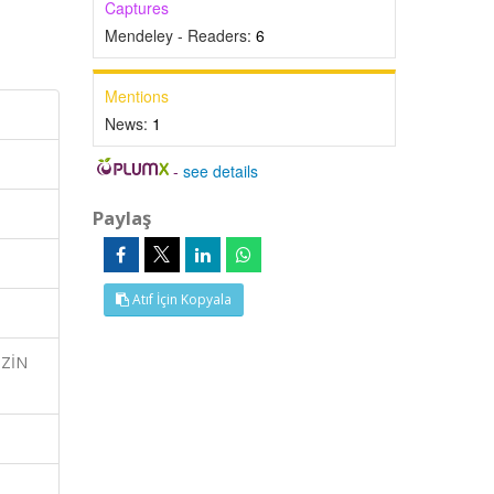
Captures
Mendeley - Readers:
6
Mentions
News:
1
-
see details
Paylaş
Atıf İçin Kopyala
İZİN