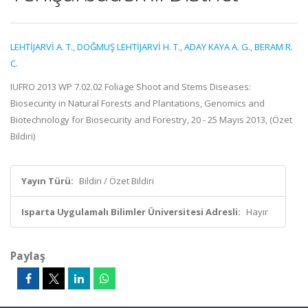
LEHTİJARVİ A. T.
,
DOĞMUŞ LEHTİJARVİ H. T.
,
ADAY KAYA A. G.
,
BERAM R.
C.
IUFRO 2013 WP 7.02.02 Foliage Shoot and Stems Diseases:
Biosecurity in Natural Forests and Plantations, Genomics and
Biotechnology for Biosecurity and Forestry, 20 - 25 Mayıs 2013, (Özet
Bildiri)
Yayın Türü:
Bildiri / Özet Bildiri
Isparta Uygulamalı Bilimler Üniversitesi Adresli:
Hayır
Paylaş