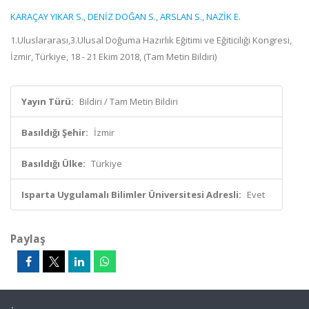
KARAÇAY YIKAR S.
,
DENİZ DOĞAN S.
,
ARSLAN S.
,
NAZİK E.
1.Uluslararası,3.Ulusal Doğuma Hazırlık Eğitimi ve Eğiticiliği Kongresi,
İzmir, Türkiye, 18 - 21 Ekim 2018, (Tam Metin Bildiri)
Yayın Türü:
Bildiri / Tam Metin Bildiri
Basıldığı Şehir:
İzmir
Basıldığı Ülke:
Türkiye
Isparta Uygulamalı Bilimler Üniversitesi Adresli:
Evet
Paylaş