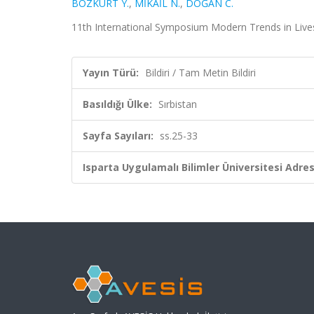
BOZKURT Y.
,
MİKAİL N.
,
DOĞAN C.
11th International Symposium Modern Trends in Livest
Yayın Türü:
Bildiri / Tam Metin Bildiri
Basıldığı Ülke:
Sırbistan
Sayfa Sayıları:
ss.25-33
Isparta Uygulamalı Bilimler Üniversitesi Adresl