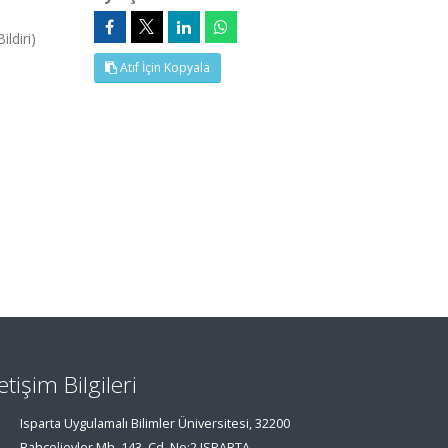
ldiri)
Atıf İçin Kopyala
letişim Bilgileri
Isparta Uygulamalı Bilimler Üniversitesi, 32200
Bahçelievler Mh. 143. Cd. No:2 ISPARTA