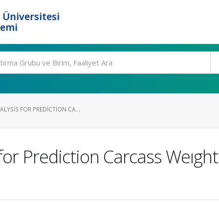
 Üniversitesi
temi
ALYSIS FOR PREDICTION CA...
 for Prediction Carcass Weıgh