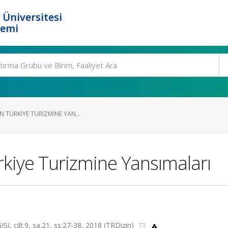
 Üniversitesi
temi
N TÜRKIYE TURIZMINE YAN...
rkiye Turizmine Yansımaları
ilt.9, sa.21, ss.27-38, 2018 (TRDizin)