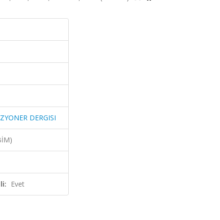
IZYONER DERGISI
BİM)
i:
Evet