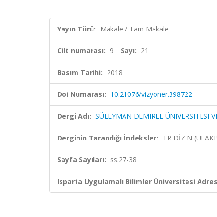
Yayın Türü:
Makale / Tam Makale
Cilt numarası:
9
Sayı:
21
Basım Tarihi:
2018
Doi Numarası:
10.21076/vizyoner.398722
Dergi Adı:
SÜLEYMAN DEMIREL ÜNIVERSITESI V
Derginin Tarandığı İndeksler:
TR DİZİN (ULAK
Sayfa Sayıları:
ss.27-38
Isparta Uygulamalı Bilimler Üniversitesi Adresl