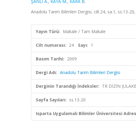
ŞANLI A.
,
KAYA M.
,
KARA B.
Anadolu Tarım Bilimleri Dergisi, cilt.24, sa.1, ss.13-20
Yayın Türü:
Makale / Tam Makale
Cilt numarası:
24
Sayı:
1
Basım Tarihi:
2009
Dergi Adı:
Anadolu Tarım Bilimleri Dergisi
Derginin Tarandığı İndeksler:
TR DİZİN (ULAK
Sayfa Sayıları:
ss.13-20
Isparta Uygulamalı Bilimler Üniversitesi Adresl