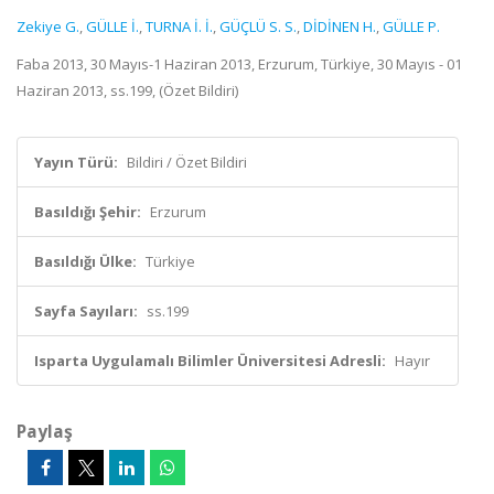
Zekiye G.
,
GÜLLE İ.
,
TURNA İ. İ.
,
GÜÇLÜ S. S.
,
DİDİNEN H.
,
GÜLLE P.
Faba 2013, 30 Mayıs-1 Haziran 2013, Erzurum, Türkiye, 30 Mayıs - 01
Haziran 2013, ss.199, (Özet Bildiri)
Yayın Türü:
Bildiri / Özet Bildiri
Basıldığı Şehir:
Erzurum
Basıldığı Ülke:
Türkiye
Sayfa Sayıları:
ss.199
Isparta Uygulamalı Bilimler Üniversitesi Adresli:
Hayır
Paylaş