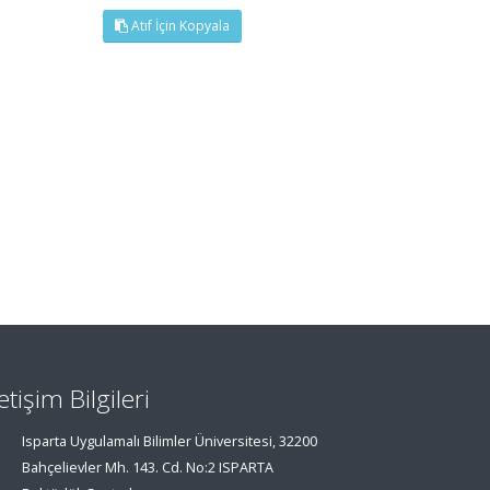
Atıf İçin Kopyala
letişim Bilgileri
Isparta Uygulamalı Bilimler Üniversitesi, 32200
Bahçelievler Mh. 143. Cd. No:2 ISPARTA