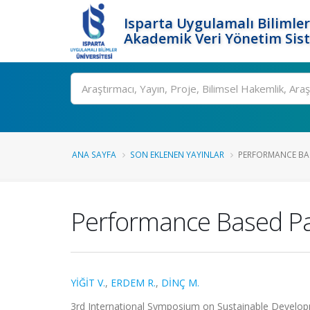
Isparta Uygulamalı Bilimler
Akademik Veri Yönetim Sis
Ara
ANA SAYFA
SON EKLENEN YAYINLAR
PERFORMANCE BAS
Performance Based Pay
YİĞİT V.
,
ERDEM R.
,
DİNÇ M.
3rd International Symposium on Sustainable Develop