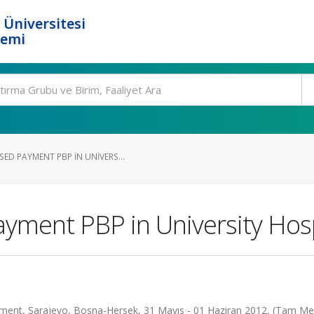
 Üniversitesi
temi
ED PAYMENT PBP IN UNIVERS...
ment PBP in University Hosp
ment, Sarajevo, Bosna-Hersek, 31 Mayıs - 01 Haziran 2012, (Tam Me