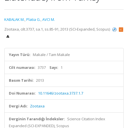
KABALAK M.
,
Platia G.
,
AVCI M.
Zootaxa, cilt.3737, sa.1, ss.85-91, 2013 (SCI-Expanded, Scopus)
Yayın Türü:
Makale / Tam Makale
Cilt numarası:
3737
Sayı:
1
Basım Tarihi:
2013
Doi Numarası:
10.11646/zootaxa.3737.1.7
Dergi Adı:
Zootaxa
Derginin Tarandığı İndeksler:
Science Citation Index
Expanded (SCI-EXPANDED), Scopus