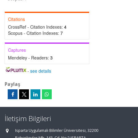
Citations
CrossRef - Citation Indexes:
4
Scopus - Citation Indexes:
7
Captures
Mendeley - Readers:
3
-
see details
Paylaş
İletişim Bilgileri
Isparta Uygulamalı Bilimler Üniversitesi, 32200
Bahçelievler Mh. 143. Cd. No:2 ISPARTA