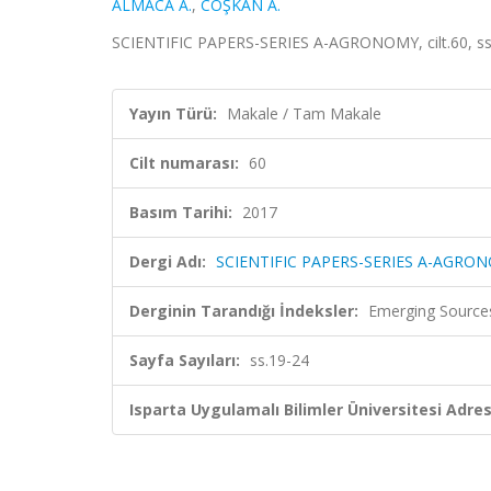
ALMACA A.
,
COŞKAN A.
SCIENTIFIC PAPERS-SERIES A-AGRONOMY, cilt.60, ss.
Yayın Türü:
Makale / Tam Makale
Cilt numarası:
60
Basım Tarihi:
2017
Dergi Adı:
SCIENTIFIC PAPERS-SERIES A-AGRO
Derginin Tarandığı İndeksler:
Emerging Sources
Sayfa Sayıları:
ss.19-24
Isparta Uygulamalı Bilimler Üniversitesi Adresl