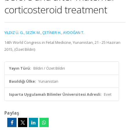
corticosteroid treatment
YILDIZ Ü. G.
,
SEZİK M.
,
ÇETİNER H.
,
AYDOĞAN T.
14th World Congress in Fetal Medicine, Yunanistan, 21 - 25 Haziran
2015, (Özet Bildiri)
Yayın Türü:
Bildiri / Özet Bildiri
Basıldığı Ülke:
Yunanistan
Isparta Uygulamalı Bilimler Üniversitesi Adresli:
Evet
Paylaş