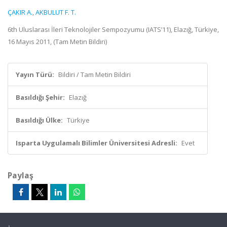
ÇAKIR A.
,
AKBULUT F. T.
6th Uluslarası İleri Teknolojiler Sempozyumu (IATS’11), Elazığ, Türkiye,
16 Mayıs 2011, (Tam Metin Bildiri)
Yayın Türü:
Bildiri / Tam Metin Bildiri
Basıldığı Şehir:
Elazığ
Basıldığı Ülke:
Türkiye
Isparta Uygulamalı Bilimler Üniversitesi Adresli:
Evet
Paylaş