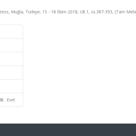
s, Muğla, Türkiye, 15 - 18 Ekim 2018, cilt.1, ss.387-393, (Tam Metin 
i:
Evet