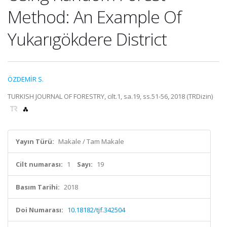
Method: An Example Of
Yukarıgökdere District
ÖZDEMİR S.
TURKISH JOURNAL OF FORESTRY, cilt.1, sa.19, ss.51-56, 2018 (TRDizin)
Yayın Türü:
Makale / Tam Makale
Cilt numarası:
1
Sayı:
19
Basım Tarihi:
2018
Doi Numarası:
10.18182/tjf.342504