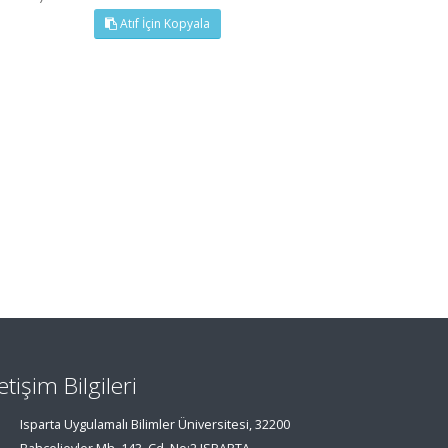
Atıf İçin Kopyala
letişim Bilgileri
Isparta Uygulamalı Bilimler Üniversitesi, 32200