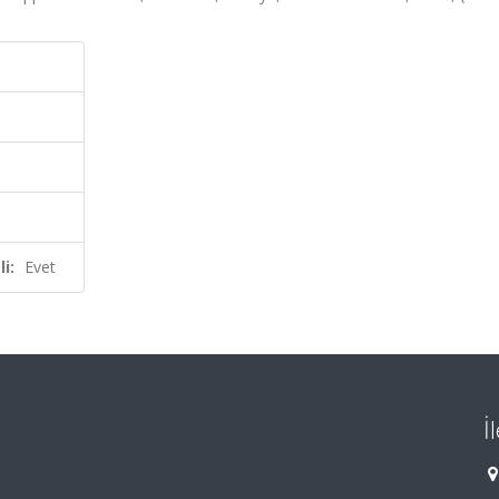
i:
Evet
İ