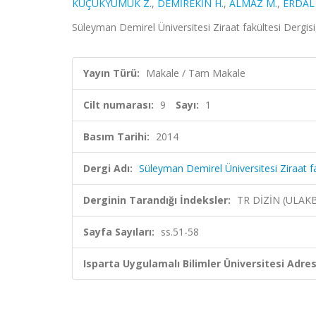
KÜÇÜKYUMUK Z.
,
DEMİREKİN H.
,
ALMAZ M.
,
ERDAL 
Süleyman Demirel Üniversitesi Ziraat fakültesi Dergisi,
Yayın Türü:
Makale / Tam Makale
Cilt numarası:
9
Sayı:
1
Basım Tarihi:
2014
Dergi Adı:
Süleyman Demirel Üniversitesi Ziraat fa
Derginin Tarandığı İndeksler:
TR DİZİN (ULAK
Sayfa Sayıları:
ss.51-58
Isparta Uygulamalı Bilimler Üniversitesi Adresl