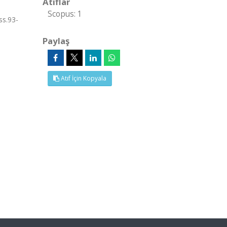
Atıflar
Scopus: 1
ss.93-
Paylaş
Atıf İçin Kopyala