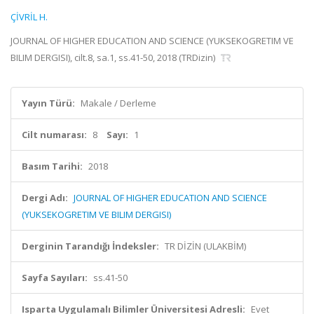
ÇİVRİL H.
JOURNAL OF HIGHER EDUCATION AND SCIENCE (YUKSEKOGRETIM VE
BILIM DERGISI), cilt.8, sa.1, ss.41-50, 2018 (TRDizin)
Yayın Türü:
Makale / Derleme
Cilt numarası:
8
Sayı:
1
Basım Tarihi:
2018
Dergi Adı:
JOURNAL OF HIGHER EDUCATION AND SCIENCE
(YUKSEKOGRETIM VE BILIM DERGISI)
Derginin Tarandığı İndeksler:
TR DİZİN (ULAKBİM)
Sayfa Sayıları:
ss.41-50
Isparta Uygulamalı Bilimler Üniversitesi Adresli:
Evet