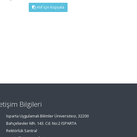
Atıf İçin Kopyala
letişim Bilgileri
Isparta Uygulamalı Bilimler Üniversitesi, 32200
Bahçelievler Mh. 143. Cd. No:2 ISPARTA
Rektörlük Santral