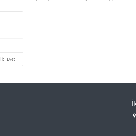
i:
Evet
İ