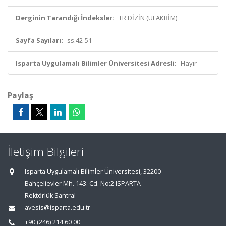
Derginin Tarandığı İndeksler:
TR DİZİN (ULAKBİM)
Sayfa Sayıları:
ss.42-51
Isparta Uygulamalı Bilimler Üniversitesi Adresli:
Hayır
Paylaş
İletişim Bilgileri
Isparta Uygulamalı Bilimler Üniversitesi, 32200
Bahçelievler Mh. 143. Cd. No:2 ISPARTA
Rektörlük Santral
avesis@isparta.edu.tr
+90 (246) 214 60 00