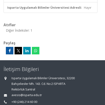
Isparta Uygulamalı Bilimler Üniversitesi Adresli:
Hayır
Atıflar
Diğer İndeksler: 1
Paylaş
İletişim Bilgileri
Isparta Uygulamalı Bilimler Üniversitesi, 32200
Bahçelievler Mh. 143. Cd. No:2 ISPARTA
Rektörlük Santral
avesis@isparta.edu.tr
+90 (246) 214 60 00