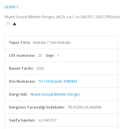
DEMİR Y.
Abant Sosyal Bilimler Dergisi, cilt.25, sa.1, ss.540-557, 2025 (TRDizin)
Yayın Türü:
Makale / Tam Makale
Cilt numarası:
25
Sayı:
1
Basım Tarihi:
2025
Doi Numarası:
10.11616/asbi.1585833
Dergi Adı:
Abant Sosyal Bilimler Dergisi
Derginin Tarandığı İndeksler:
TR DİZİN (ULAKBİM)
Sayfa Sayıları:
ss.540-557