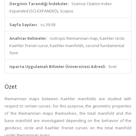
Derginin Tarandığı İndeksler:
Science Citation Index
Expanded (SCI-EXPANDED), Scopus
Sayfa Sayıları:
ss.39-58
Anahtar Kelimeler:
isotropic Riemannian map, Kaehler circle,
Kaehler Frenet curve, Kaehler manifolds, second fundamental
form
Isparta Uygulamalı Bilimler Üniversitesi Adresli:
Evet
Özet
Riemannian maps between Kaehler manifolds are studied with
respect to certain curves. For this purpose, the geometric properties
of the Riemannian maps themselves, the total manifold and the
base manifold are investigated depending on the behavior of the
geodesic, circle and Kaehler Frenet curves on the total manifold
under Riemannian maps.