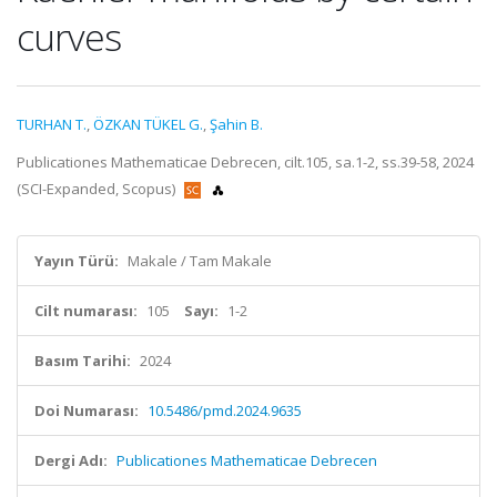
curves
TURHAN T.
,
ÖZKAN TÜKEL G.
,
Şahin B.
Publicationes Mathematicae Debrecen, cilt.105, sa.1-2, ss.39-58, 2024
(SCI-Expanded, Scopus)
Yayın Türü:
Makale / Tam Makale
Cilt numarası:
105
Sayı:
1-2
Basım Tarihi:
2024
Doi Numarası:
10.5486/pmd.2024.9635
Dergi Adı:
Publicationes Mathematicae Debrecen