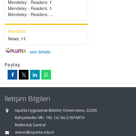
Mendeley - Readers:
1
Mendeley - Readers:
1
Mendeley - Readers:
...
Mentions
News:
11
-
see details
Paylaş
İletişim Bilgileri
Isparta Uygulamalı Bilimler Üniversitesi, 32200
Bahçelievler Mh. 143. Cd. No:2 ISPARTA
Rektörlük Santral
avesis@isparta.edu.tr