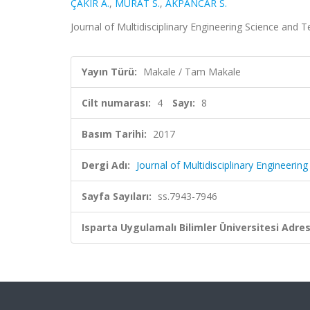
ÇAKIR A.
,
MURAT S.
,
AKPANCAR S.
Journal of Multidisciplinary Engineering Science and T
Yayın Türü:
Makale / Tam Makale
Cilt numarası:
4
Sayı:
8
Basım Tarihi:
2017
Dergi Adı:
Journal of Multidisciplinary Engineeri
Sayfa Sayıları:
ss.7943-7946
Isparta Uygulamalı Bilimler Üniversitesi Adresl