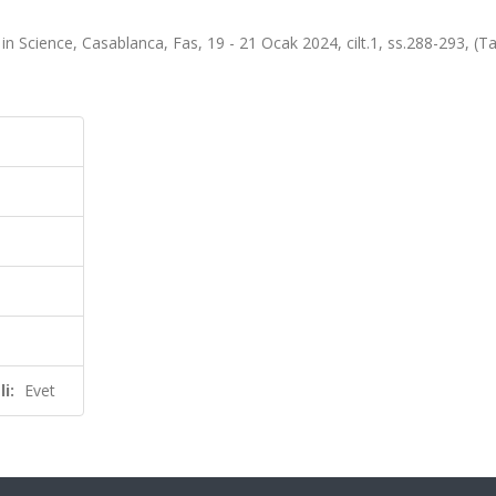
n Science, Casablanca, Fas, 19 - 21 Ocak 2024, cilt.1, ss.288-293, (
i:
Evet