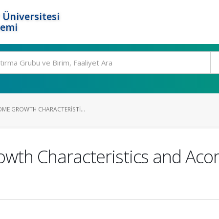
 Üniversitesi
temi
OME GROWTH CHARACTERISTI...
owth Characteristics and Acor