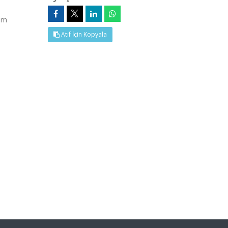
Tam
Atıf İçin Kopyala