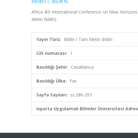
DEVECİ İ.
,
BİLİR N.
Africa 4th International Conference on New Horizons i
Metin Bildiri)
Yayın Türü:
Bildiri / Tam Metin Bildiri
Cilt numarası:
1
Basıldığı Şehir:
Casablanca
Basıldığı Ülke:
Fas
Sayfa Sayıları:
ss.288-293
Isparta Uygulamalı Bilimler Üniversitesi Adresl