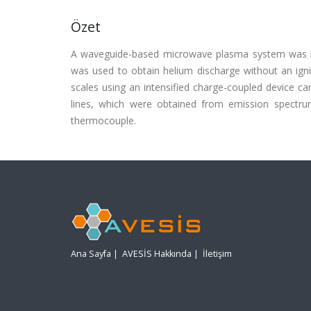
Özet
A waveguide-based microwave plasma system was bu
was used to obtain helium discharge without an ig
scales using an intensified charge-coupled device c
lines, which were obtained from emission spect
thermocouple.
Ana Sayfa
|
AVESİS Hakkında
|
İletişim