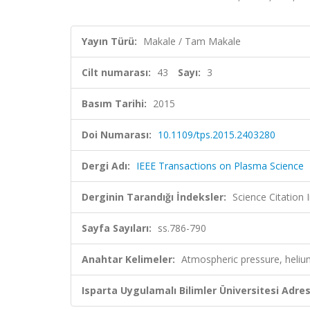
Yayın Türü:
Makale / Tam Makale
Cilt numarası:
43
Sayı:
3
Basım Tarihi:
2015
Doi Numarası:
10.1109/tps.2015.2403280
Dergi Adı:
IEEE Transactions on Plasma Science
Derginin Tarandığı İndeksler:
Science Citation
Sayfa Sayıları:
ss.786-790
Anahtar Kelimeler:
Atmospheric pressure, heli
Isparta Uygulamalı Bilimler Üniversitesi Adresl