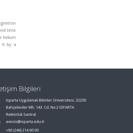
agnetron
ond time
e helium
8 K by a
letişim Bilgileri
Isparta Uygulamalı Bilimler Üniversitesi, 32200
Bahçelievler Mh. 143. Cd. No:2 ISPARTA
Rektörlük Santral
avesis@isparta.edu.tr
+90 (246) 214 60 00