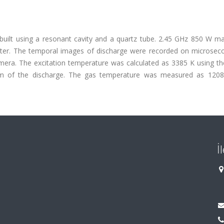
ilt using a resonant cavity and a quartz tube. 2.45 GHz 850 W m
niter. The temporal images of discharge were recorded on microsec
amera. The excitation temperature was calculated as 3385 K using th
rum of the discharge. The gas temperature was measured as 120
İ