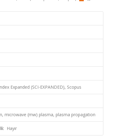
 Index Expanded (SCI-EXPANDED), Scopus
um, microwave (mw) plasma, plasma propagation
i:
Hayır