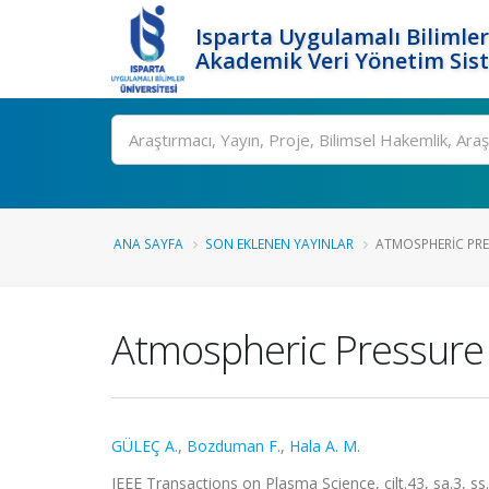
Isparta Uygulamalı Bilimler
Akademik Veri Yönetim Sis
Ara
ANA SAYFA
SON EKLENEN YAYINLAR
ATMOSPHERIC PRE
Atmospheric Pressure
GÜLEÇ A.
,
Bozduman F.
,
Hala A. M.
IEEE Transactions on Plasma Science, cilt.43, sa.3, 