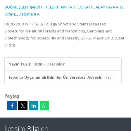
DOĞMUŞ LEHTİJARVİ H. T.
,
LEHTİJARVİ A. T.
,
OSKAY F.
,
ADAY KAYA A. G.
,
Örtel E.
,
Datumani A.
IUFRO 2013 WP 7.02.02 Foliage Shoot and Stems Diseases:
Biosecurity in Natural Forests and Plantations, Genomics and
Biotechnology for Biosecurity and Forestry, 20 - 25 Mayıs 2013, (Özet
Bildiri)
Yayın Türü:
Bildiri / Özet Bildiri
Isparta Uygulamalı Bilimler Üniversitesi Adresli:
Hayır
Paylaş
İletişim Bilgileri