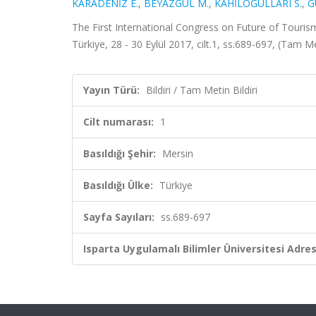
KARADENİZ E.
,
BEYAZGÜL M.
,
KAHİLOĞULLARI S.
,
G
The First International Congress on Future of Tourism
Türkiye, 28 - 30 Eylül 2017, cilt.1, ss.689-697, (Tam Met
Yayın Türü:
Bildiri / Tam Metin Bildiri
Cilt numarası:
1
Basıldığı Şehir:
Mersin
Basıldığı Ülke:
Türkiye
Sayfa Sayıları:
ss.689-697
Isparta Uygulamalı Bilimler Üniversitesi Adresl