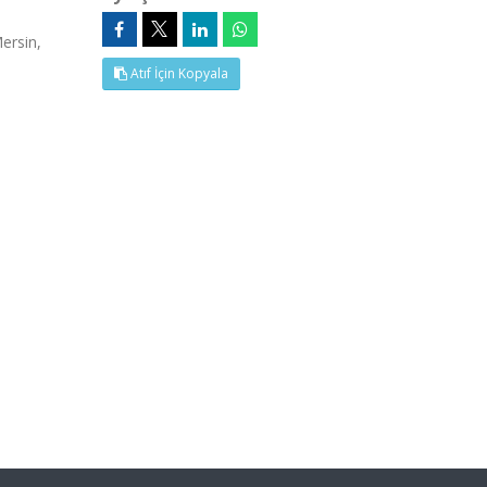
ersin,
Atıf İçin Kopyala