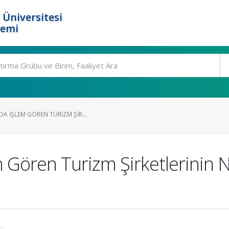
 Üniversitesi
temi
A İŞLEM GÖREN TURIZM ŞIR...
m Gören Turizm Şirketlerinin N