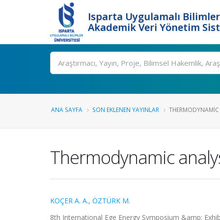
Isparta Uygulamalı Bilimler
Akademik Veri Yönetim Sis
Ara
ANA SAYFA
SON EKLENEN YAYINLAR
THERMODYNAMIC A
Thermodynamic analysi
KOÇER A. A.
,
ÖZTÜRK M.
8th International Ege Energy Symposium &amp; Exhibit