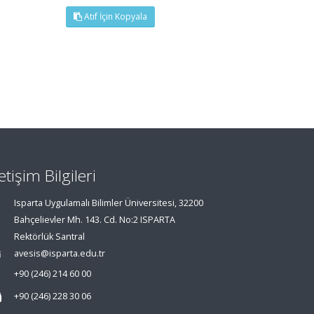
Atıf İçin Kopyala
letişim Bilgileri
Isparta Uygulamalı Bilimler Üniversitesi, 32200
Bahçelievler Mh. 143. Cd. No:2 ISPARTA
Rektörlük Santral
avesis@isparta.edu.tr
+90 (246) 214 60 00
+90 (246) 228 30 06