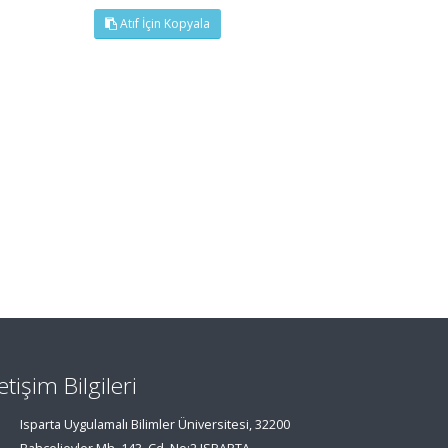
Atıf İçin Kopyala
letişim Bilgileri
Isparta Uygulamalı Bilimler Üniversitesi, 32200