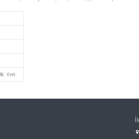
i:
Evet
İ