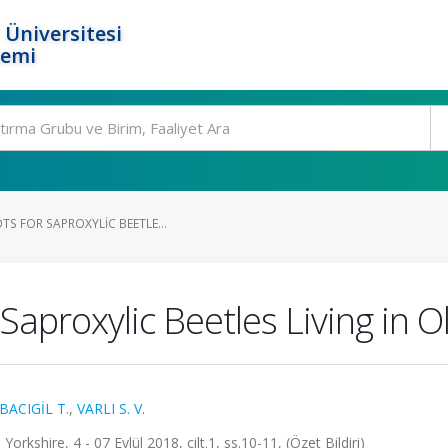
 Üniversitesi
temi
TS FOR SAPROXYLIC BEETLE...
 Saproxylic Beetles Living in 
ACIGİL T.
,
VARLI S. V.
kshire, 4 - 07 Eylül 2018, cilt.1, ss.10-11, (Özet Bildiri)