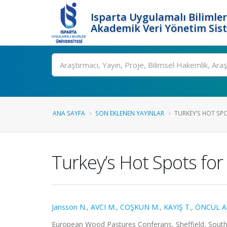
Isparta Uygulamalı Bilimler
Akademik Veri Yönetim Sis
Ara
ANA SAYFA
SON EKLENEN YAYINLAR
TURKEY’S HOT SPO
Turkey’s Hot Spots for
Jansson N.
,
AVCI M.
,
COŞKUN M.
,
KAYIŞ T.
,
ÖNCÜL AB
European Wood Pastures Conferans, Sheffield, South Yor