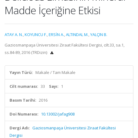
Madde İçeriğine Etkisi
ATAY A. N.
,
KOYUNCU F.
,
ERSİN A.
,
ALTINDAL M.
,
YALÇIN B.
Gaziosmanpaşa Üniversitesi Ziraat Fakültesi Dergisi, cilt.33, sa.1,
ss.84-89, 2016 (TRDizin)
Yayın Türü:
Makale / Tam Makale
Cilt numarası:
33
Sayı:
1
Basım Tarihi:
2016
Doi Numarası:
10.13002/jafag908
Dergi Adı:
Gaziosmanpaşa Üniversitesi Ziraat Fakültesi
Dergisi