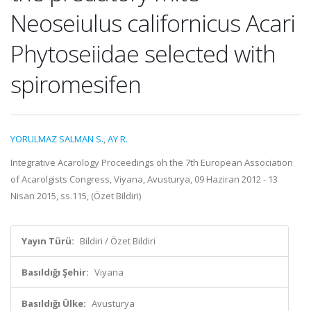
Neoseiulus californicus Acari
Phytoseiidae selected with
spiromesifen
YORULMAZ SALMAN S.
,
AY R.
Integrative Acarology Proceedings oh the 7th European Association
of Acarolgists Congress, Viyana, Avusturya, 09 Haziran 2012 - 13
Nisan 2015, ss.115, (Özet Bildiri)
Yayın Türü:
Bildiri / Özet Bildiri
Basıldığı Şehir:
Viyana
Basıldığı Ülke:
Avusturya