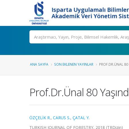
Isparta Uygulamalı Bilimler
Akademik Veri Yönetim Sis
Ara
ANA SAYFA
SON EKLENEN YAYINLAR
PROF.DR.ÜNAL 80
Prof.Dr.Ünal 80 Yaşın
ÖZÇELİK R.
,
CARUS S.
,
ÇATAL Y.
TURKISH JOURNAL OF FORESTRY, 2018 (TRDizin)