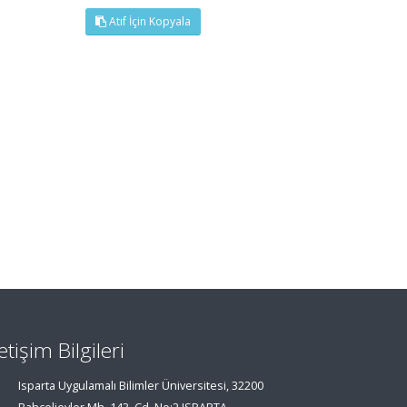
Atıf İçin Kopyala
letişim Bilgileri
Isparta Uygulamalı Bilimler Üniversitesi, 32200