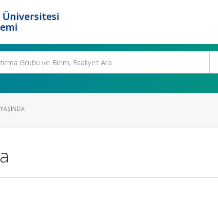
 Üniversitesi
temi
 YAŞINDA
da