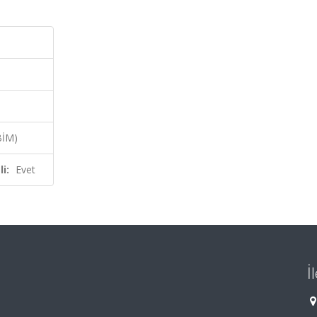
BİM)
i:
Evet
İ