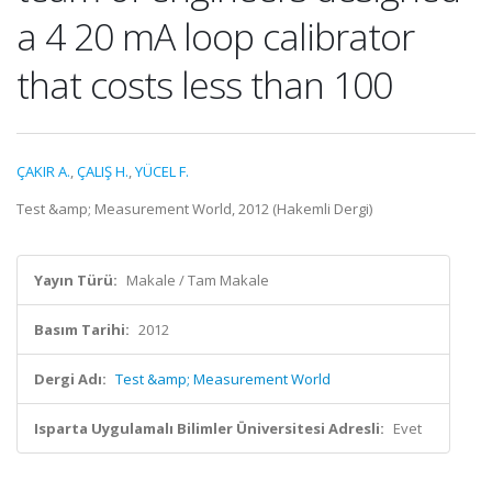
a 4 20 mA loop calibrator
that costs less than 100
ÇAKIR A.
,
ÇALIŞ H.
,
YÜCEL F.
Test &amp; Measurement World, 2012 (Hakemli Dergi)
Yayın Türü:
Makale / Tam Makale
Basım Tarihi:
2012
Dergi Adı:
Test &amp; Measurement World
Isparta Uygulamalı Bilimler Üniversitesi Adresli:
Evet