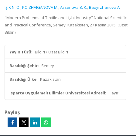
IŞIK N. O.
,
KOIZHAIGANOVA M.
,
Assenova B. K.
,
Bauyrzhanova A.
"Modern Problems of Textile and Light Industry" National Scientific
and Practical Conference, Semey, Kazakistan, 27 Kasım 2015, (Özet
Bildiri)
Yayın Türü:
Bildiri / Özet Bildiri
Basıldığı Şehir:
Semey
Basıldığı Ülke:
Kazakistan
Isparta Uygulamalı Bilimler Üniversitesi Adresli:
Hayır
Paylaş