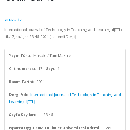
YILMAZ İNCE E.
International Journal of Technology in Teaching and Learning (IJTTL),
cilt.17, sa.1, ss.38-46, 2021 (Hakemli Dergi)
Yayın Türü:
Makale / Tam Makale
Cilt numarası:
17
Sayı:
1
Basım Tarihi:
2021
Dergi Adı:
International Journal of Technology in Teaching and
Learning (IJTTL)
Sayfa Sayıları:
ss.38-46
Isparta Uygulamalı Bilimler Üniversitesi Adresli:
Evet