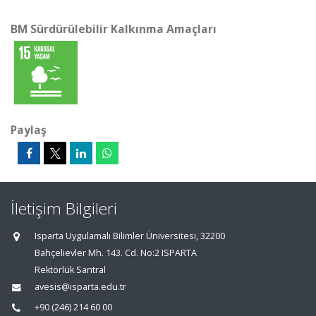
BM Sürdürülebilir Kalkınma Amaçları
Paylaş
İletişim Bilgileri
Isparta Uygulamalı Bilimler Üniversitesi, 32200
Bahçelievler Mh. 143. Cd. No:2 ISPARTA
Rektörlük Santral
avesis@isparta.edu.tr
+90 (246) 214 60 00