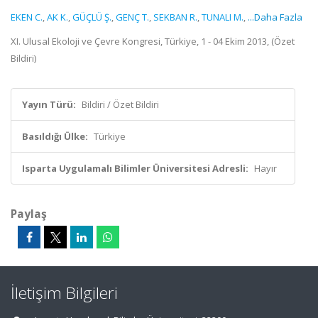
EKEN C.
,
AK K.
,
GÜÇLÜ Ş.
,
GENÇ T.
,
SEKBAN R.
,
TUNALI M.
,
...Daha Fazla
XI. Ulusal Ekoloji ve Çevre Kongresi, Türkiye, 1 - 04 Ekim 2013, (Özet
Bildiri)
Yayın Türü:
Bildiri / Özet Bildiri
Basıldığı Ülke:
Türkiye
Isparta Uygulamalı Bilimler Üniversitesi Adresli:
Hayır
Paylaş
İletişim Bilgileri