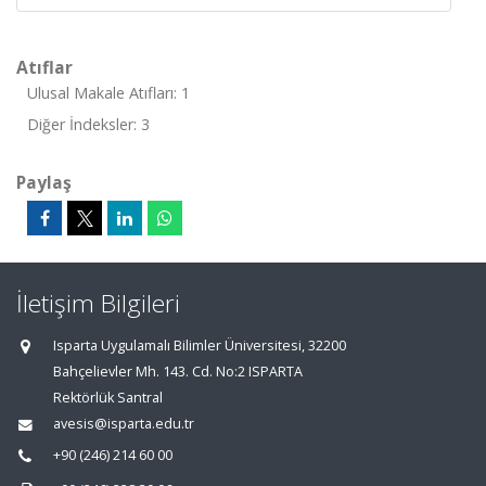
Atıflar
Ulusal Makale Atıfları: 1
Diğer İndeksler: 3
Paylaş
İletişim Bilgileri
Isparta Uygulamalı Bilimler Üniversitesi, 32200
Bahçelievler Mh. 143. Cd. No:2 ISPARTA
Rektörlük Santral
avesis@isparta.edu.tr
+90 (246) 214 60 00