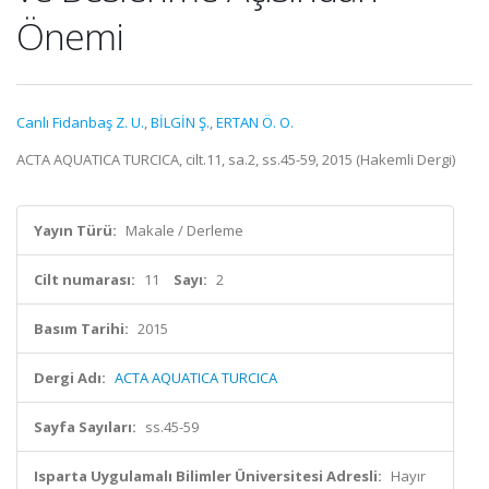
Önemi
Canlı Fidanbaş Z. U.
,
BİLGİN Ş.
,
ERTAN Ö. O.
ACTA AQUATICA TURCICA, cilt.11, sa.2, ss.45-59, 2015 (Hakemli Dergi)
Yayın Türü:
Makale / Derleme
Cilt numarası:
11
Sayı:
2
Basım Tarihi:
2015
Dergi Adı:
ACTA AQUATICA TURCICA
Sayfa Sayıları:
ss.45-59
Isparta Uygulamalı Bilimler Üniversitesi Adresli:
Hayır