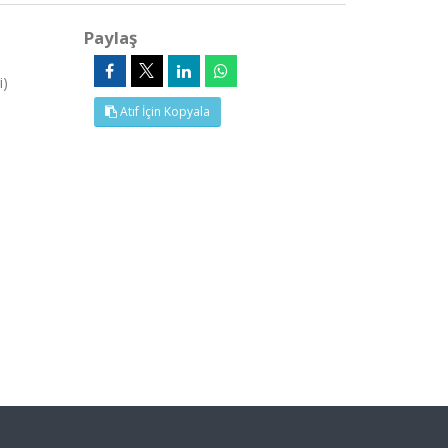
Paylaş
i)
Atıf İçin Kopyala