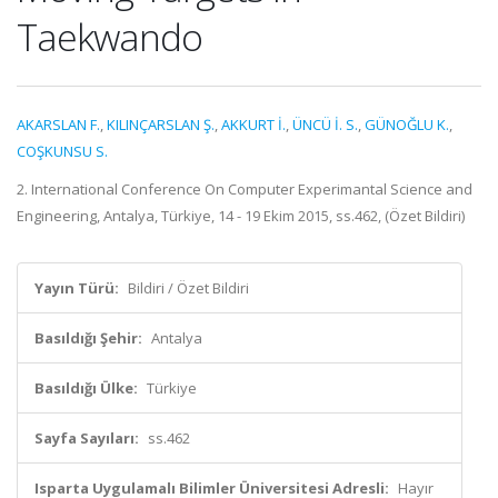
Taekwando
AKARSLAN F.
,
KILINÇARSLAN Ş.
,
AKKURT İ.
,
ÜNCÜ İ. S.
,
GÜNOĞLU K.
,
COŞKUNSU S.
2. International Conference On Computer Experimantal Science and
Engineering, Antalya, Türkiye, 14 - 19 Ekim 2015, ss.462, (Özet Bildiri)
Yayın Türü:
Bildiri / Özet Bildiri
Basıldığı Şehir:
Antalya
Basıldığı Ülke:
Türkiye
Sayfa Sayıları:
ss.462
Isparta Uygulamalı Bilimler Üniversitesi Adresli:
Hayır