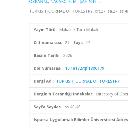
ÖZKAN U.
,
NACAKCI F. M.
,
ŞAHİN H. T.
TURKISH JOURNAL OF FORESTRY, cilt.27, sa.27, ss.4
Yayın Türü:
Makale / Tam Makale
Cilt numarası:
27
Sayı:
27
Basım Tarihi:
2026
Doi Numarası:
10.18182/tjf.1800179
Dergi Adı:
TURKISH JOURNAL OF FORESTRY
Derginin Tarandığı İndeksler:
Directory of Ope
Sayfa Sayıları:
ss.40-48
Isparta Uygulamalı Bilimler Üniversitesi Adresl