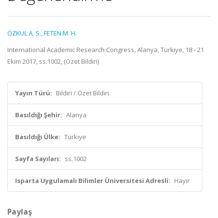
ÖZKUL A. S.
,
FETEN M. H.
International Academic Research Congress, Alanya, Türkiye, 18 - 21
Ekim 2017, ss.1002, (Özet Bildiri)
Yayın Türü:
Bildiri / Özet Bildiri
Basıldığı Şehir:
Alanya
Basıldığı Ülke:
Türkiye
Sayfa Sayıları:
ss.1002
Isparta Uygulamalı Bilimler Üniversitesi Adresli:
Hayır
Paylaş