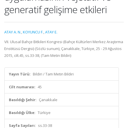
generatif gelişime etkileri
ATAY A. N.
,
KOYUNCU F.
,
ATAY E.
VII. Ulusal Bahçe Bitkileri Kongresi (Bahçe Kültürleri Merkez Araştırma
Enstitüsü Dergisi) (Sözlü sunum), Çanakkale, Türkiye, 25 - 29 Ağustos
2015, cilt.45, ss.33-38, (Tam Metin Bildiri)
Yayın Türü:
Bildiri / Tam Metin Bildiri
Cilt numarası:
45
Basıldığı Şehir:
Çanakkale
Basıldığı Ülke:
Türkiye
Sayfa Sayıları:
ss.33-38