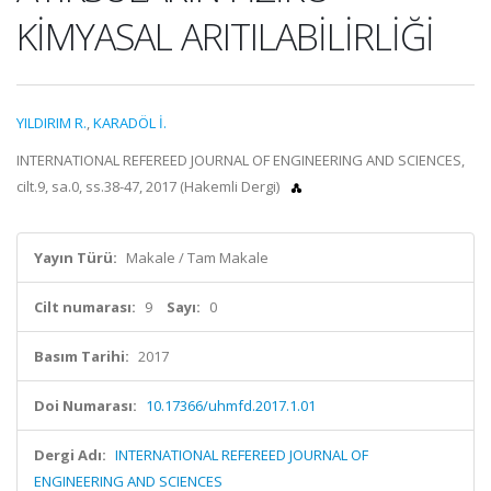
KİMYASAL ARITILABİLİRLİĞİ
YILDIRIM R.
,
KARADÖL İ.
INTERNATIONAL REFEREED JOURNAL OF ENGINEERING AND SCIENCES,
cilt.9, sa.0, ss.38-47, 2017 (Hakemli Dergi)
Yayın Türü:
Makale / Tam Makale
Cilt numarası:
9
Sayı:
0
Basım Tarihi:
2017
Doi Numarası:
10.17366/uhmfd.2017.1.01
Dergi Adı:
INTERNATIONAL REFEREED JOURNAL OF
ENGINEERING AND SCIENCES