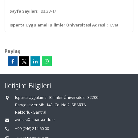
Sayfa Sayıları:
ss.38-47
Isparta Uygulamalı Bilimler Üniversitesi Adresli:
Evet
Paylaş
İletişim Bilgileri
Isparta Uygulamalı Bilimler Üniversitesi, 32200
Bahçelievler Mh. 143. Cd. No:2 ISPARTA
Rektörlük Santral
avesis@isparta.edu.tr
+90 (246) 214 60 00