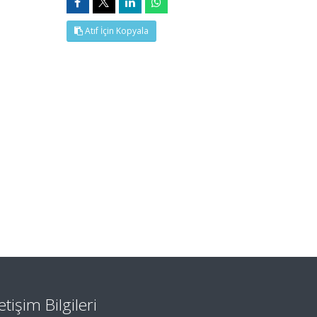
Atıf İçin Kopyala
letişim Bilgileri