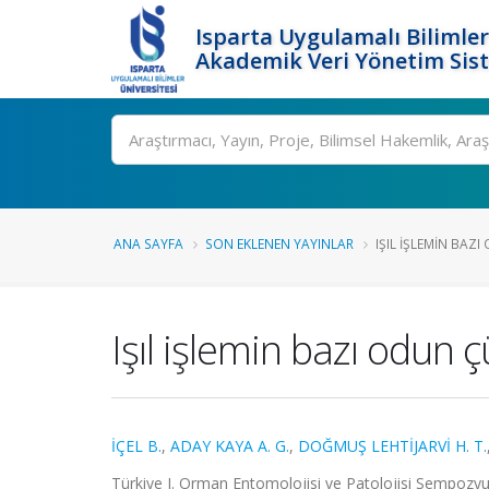
Isparta Uygulamalı Bilimler
Akademik Veri Yönetim Sis
Ara
ANA SAYFA
SON EKLENEN YAYINLAR
IŞIL IŞLEMIN BAZ
Işıl işlemin bazı odun ç
İÇEL B.
,
ADAY KAYA A. G.
,
DOĞMUŞ LEHTİJARVİ H. T.
Türkiye I. Orman Entomolojisi ve Patolojisi Sempozyum