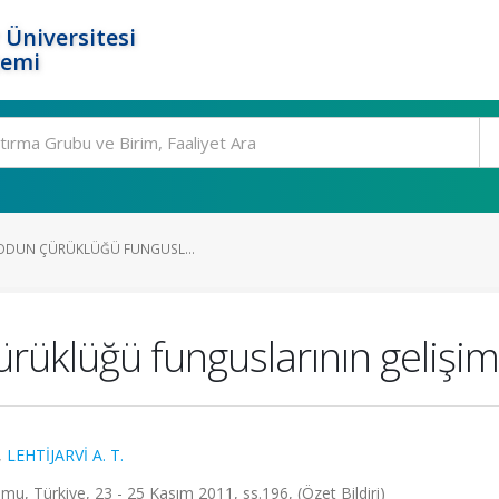
 Üniversitesi
temi
I ODUN ÇÜRÜKLÜĞÜ FUNGUSL...
ürüklüğü funguslarının gelişimi
,
LEHTİJARVİ A. T.
u, Türkiye, 23 - 25 Kasım 2011, ss.196, (Özet Bildiri)