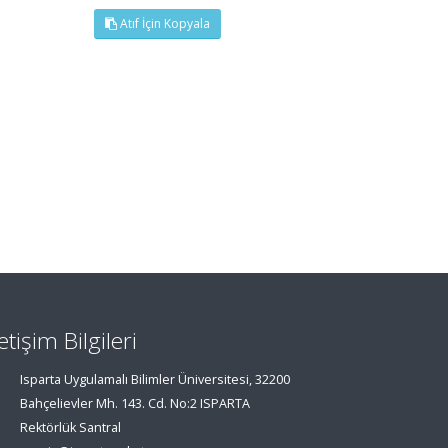
Atıf İçin Kopyala
letişim Bilgileri
Isparta Uygulamalı Bilimler Üniversitesi, 32200
Bahçelievler Mh. 143. Cd. No:2 ISPARTA
Rektörlük Santral