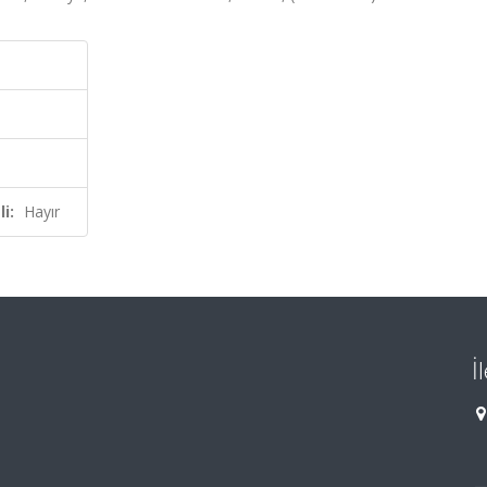
i:
Hayır
İ