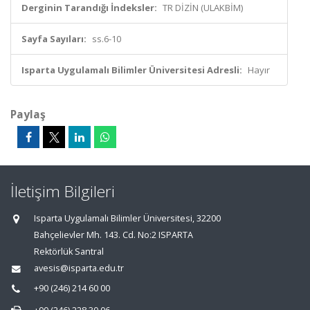
Derginin Tarandığı İndeksler:
TR DİZİN (ULAKBİM)
Sayfa Sayıları:
ss.6-10
Isparta Uygulamalı Bilimler Üniversitesi Adresli:
Hayır
Paylaş
İletişim Bilgileri
Isparta Uygulamalı Bilimler Üniversitesi, 32200
Bahçelievler Mh. 143. Cd. No:2 ISPARTA
Rektörlük Santral
avesis@isparta.edu.tr
+90 (246) 214 60 00