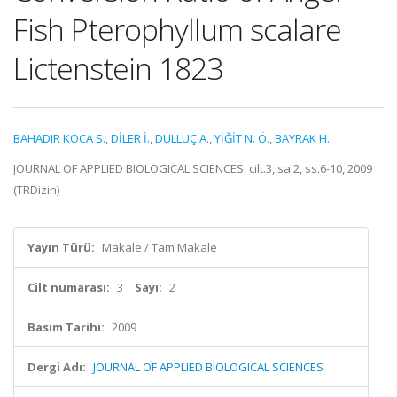
Fish Pterophyllum scalare
Lictenstein 1823
BAHADIR KOCA S.
,
DİLER İ.
,
DULLUÇ A.
,
YİĞİT N. Ö.
,
BAYRAK H.
JOURNAL OF APPLIED BIOLOGICAL SCIENCES, cilt.3, sa.2, ss.6-10, 2009
(TRDizin)
Yayın Türü:
Makale / Tam Makale
Cilt numarası:
3
Sayı:
2
Basım Tarihi:
2009
Dergi Adı:
JOURNAL OF APPLIED BIOLOGICAL SCIENCES