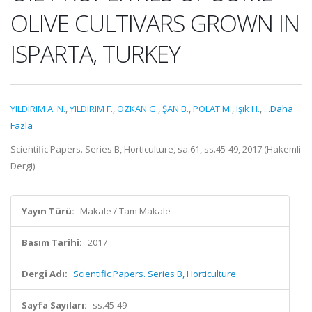
OLIVE CULTIVARS GROWN IN
ISPARTA, TURKEY
YILDIRIM A. N.
,
YILDIRIM F.
,
ÖZKAN G.
,
ŞAN B.
,
POLAT M.
,
Işık H.
,
...Daha
Fazla
Scientific Papers. Series B, Horticulture, sa.61, ss.45-49, 2017 (Hakemli
Dergi)
Yayın Türü:
Makale / Tam Makale
Basım Tarihi:
2017
Dergi Adı:
Scientific Papers. Series B, Horticulture
Sayfa Sayıları:
ss.45-49