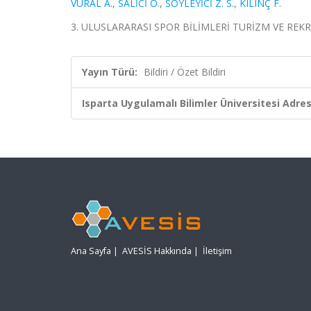
VURAL A.
,
SALİCİ O.
,
SÖYLEYİCİ Z. S.
,
KILINÇ F.
3. ULUSLARARASI SPOR BİLİMLERİ TURİZM VE REKRE
Yayın Türü:
Bildiri / Özet Bildiri
Isparta Uygulamalı Bilimler Üniversitesi Adresl
Ana Sayfa
|
AVESİS Hakkında
|
İletişim